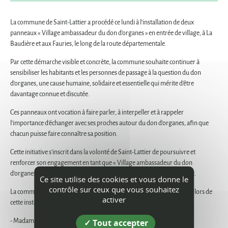
La commune de Saint-Lattier a procédé ce lundi à l'installation de deux
panneaux « Village ambassadeur du don d'organes » en entrée de village, à La
Baudière et aux Fauries, le long de la route départementale.
Par cette démarche visible et concrète, la commune souhaite continuer à
sensibiliser les habitants et les personnes de passage à la question du don
d'organes, une cause humaine, solidaire et essentielle qui mérite d'être
davantage connue et discutée.
Ces panneaux ont vocation à faire parler, à interpeller et à rappeler
l'importance d'échanger avec ses proches autour du don d'organes, afin que
chacun puisse faire connaître sa position.
Cette initiative s'inscrit dans la volonté de Saint-Lattier de poursuivre et
renforcer son engagement en tant que « Village ambassadeur du don
d'organes », aux côtés des associations et bénévoles investis sur le sujet.
Ce site utilise des cookies et vous donne le
contrôle sur ceux que vous souhaitez
La commune remercie chaleureusement les représentantes présentes lors de
activer
cette installation :
- Madame Josiane Bergeret,
Tout accepter