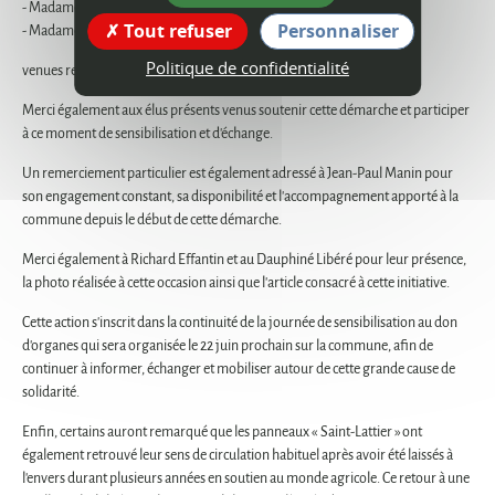
- Madame Maguy Gourdol,
Tout refuser
Personnaliser
- Madame Cécile Manin,
Politique de confidentialité
venues représenter l'association France Rein Drôme Ardèche.
Merci également aux élus présents venus soutenir cette démarche et participer
à ce moment de sensibilisation et d'échange.
Un remerciement particulier est également adressé à Jean-Paul Manin pour
son engagement constant, sa disponibilité et l'accompagnement apporté à la
commune depuis le début de cette démarche.
Merci également à Richard Effantin et au Dauphiné Libéré pour leur présence,
la photo réalisée à cette occasion ainsi que l'article consacré à cette initiative.
Cette action s'inscrit dans la continuité de la journée de sensibilisation au don
d'organes qui sera organisée le 22 juin prochain sur la commune, afin de
continuer à informer, échanger et mobiliser autour de cette grande cause de
solidarité.
Enfin, certains auront remarqué que les panneaux « Saint-Lattier » ont
également retrouvé leur sens de circulation habituel après avoir été laissés à
l'envers durant plusieurs années en soutien au monde agricole. Ce retour à une