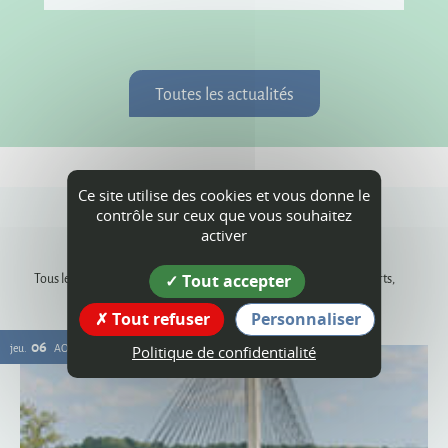
Toutes les actualités
Ce site utilise des cookies et vous donne le
contrôle sur ceux que vous souhaitez
Agenda
activer
Tous les rendez-vous, les animations dans les communes, les concerts,
Tout accepter
événements sportifs, expositions...
Tout refuser
Personnaliser
06
jeu.
AOÛT
Politique de confidentialité