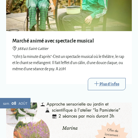
Marché animé avec spectacle musical
38840 Saint-Lattier
"13h13 la minute d'après"-C'est un spectacle musical où le théâtre, le rap
et le chant se mélangent. Il fait l'effet d'un câlin, d'une douce claque, ou
même d'une séance de psy. A 20H
Plus d'infos
08
sam.
AOÛT