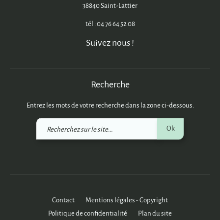
38840 Saint-Lattier
tél : 04 76 64 52 08
Suivez nous !
Recherche
Entrez les mots de votre recherche dans la zone ci-dessous.
Recherchez
Ok
sur
le
site
Contact
Mentions légales - Copyright
Politique de confidentialité
Plan du site