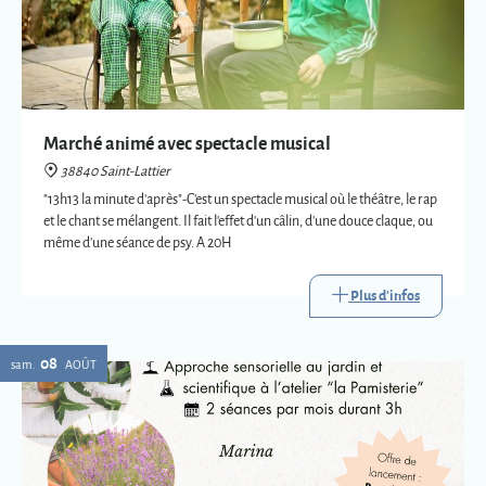
Marché animé avec spectacle musical
38840 Saint-Lattier
"13h13 la minute d'après"-C'est un spectacle musical où le théâtre, le rap
et le chant se mélangent. Il fait l'effet d'un câlin, d'une douce claque, ou
même d'une séance de psy. A 20H
Plus d'infos
08
sam.
AOÛT