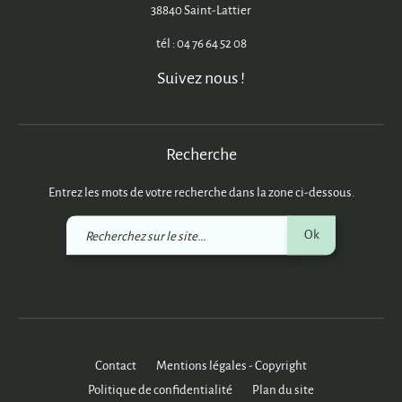
38840 Saint-Lattier
tél : 04 76 64 52 08
Suivez nous !
Recherche
Entrez les mots de votre recherche dans la zone ci-dessous.
Recherchez
Ok
sur
le
site
Contact
Mentions légales - Copyright
Politique de confidentialité
Plan du site