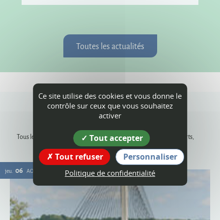
Toutes les actualités
Ce site utilise des cookies et vous donne le
contrôle sur ceux que vous souhaitez
Agenda
activer
Tous les rendez-vous, les animations dans les communes, les concerts,
Tout accepter
événements sportifs, expositions...
Tout refuser
Personnaliser
06
jeu.
AOÛT
Politique de confidentialité