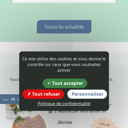
Toutes les actualités
Ce site utilise des cookies et vous donne le
contrôle sur ceux que vous souhaitez
Agenda
activer
Tous les rendez-vous, les animations dans les communes, les concerts,
Tout accepter
événements sportifs, expositions...
Tout refuser
Personnaliser
08
sam.
AOÛT
Politique de confidentialité