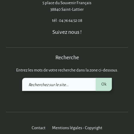
5 place du Souvenir Français
38840 Saint-Lattier
tél : 04 76 64 52 08
Suivez nous !
Recherche
Entrez les mots de votre recherche dans la zone ci-dessous.
Recherchez
Ok
sur
le
site
Contact
Mentions légales - Copyright