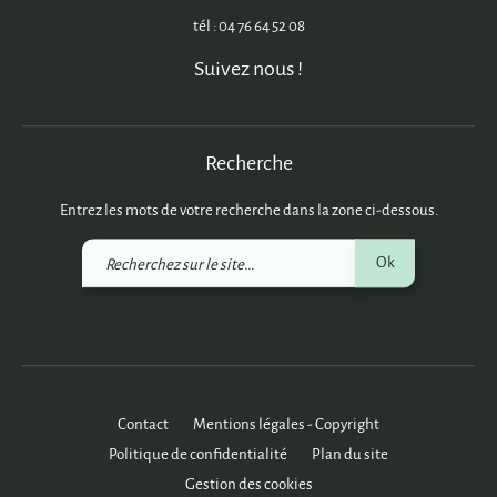
tél : 04 76 64 52 08
Suivez nous !
Recherche
Entrez les mots de votre recherche dans la zone ci-dessous.
Recherchez
Ok
sur
le
site
Contact
Mentions légales - Copyright
Politique de confidentialité
Plan du site
Gestion des cookies