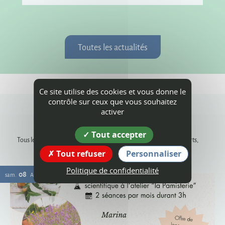
Toutes les actualités
Ce site utilise des cookies et vous donne le
contrôle sur ceux que vous souhaitez
activer
Agenda
Tout accepter
Tous les rendez-vous, les animations dans les communes, les concerts,
événements sportifs, expositions...
Tout refuser
Personnaliser
Politique de confidentialité
08
sam.
AOÛT