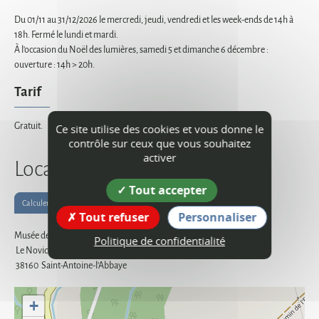
Du 01/11 au 31/12/2026 le mercredi, jeudi, vendredi et les week-ends de 14h à
18h. Fermé le lundi et mardi.
À l'occasion du Noël des lumières, samedi 5 et dimanche 6 décembre :
ouverture : 14h > 20h.
Tarif
Gratuit.
Ce site utilise des cookies et vous donne le
contrôle sur ceux que vous souhaitez
activer
Localisation
Tout accepter
Calculer votre itinéraire
Tout refuser
Personnaliser
Musée de Saint-Antoine-l'Abbaye
Politique de confidentialité
Le Noviciat
38160
Saint-Antoine-l'Abbaye
+