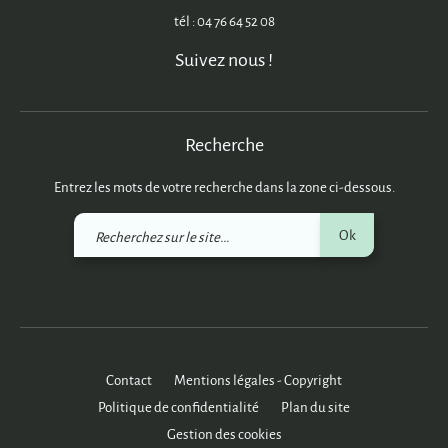
tél : 04 76 64 52 08
Suivez nous !
Recherche
Entrez les mots de votre recherche dans la zone ci-dessous.
Recherchez
Ok
sur
le
site
Contact
Mentions légales - Copyright
Politique de confidentialité
Plan du site
Gestion des cookies