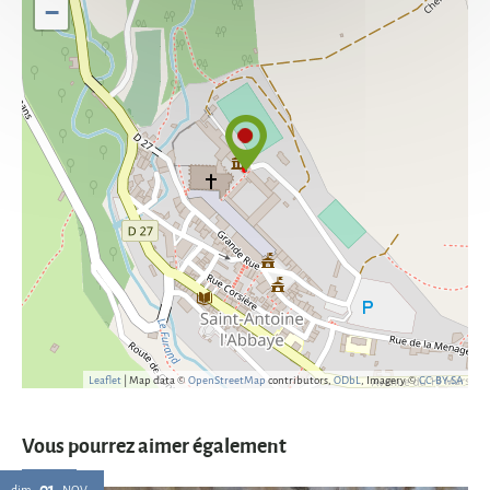
−
Leaflet
| Map data ©
OpenStreetMap
contributors,
ODbL
, Imagery ©
CC-BY-SA
Vous pourrez aimer également
01
dim.
NOV.