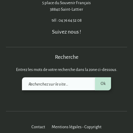
5 place du Souvenir Français
38840 Saint-Lattier
tél : 04 76 64 52 08
Suivez nous !
Recherche
Entrez les mots de votre recherche dans la zone ci-dessous.
Recherchez
Ok
sur
le
site
Contact
Mentions légales - Copyright