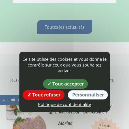
Toutes les actualités
Ce site utilise des cookies et vous donne le
contrôle sur ceux que vous souhaitez
Agenda
activer
Tous les rendez-vous, les animations dans les communes, les concerts,
Tout accepter
événements sportifs, expositions...
Tout refuser
Personnaliser
08
sam.
AOÛT
Politique de confidentialité