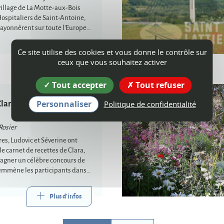
illage de La Motte-aux-Bois
Hospitaliers de Saint-Antoine,
ayonnèrent sur toute l'Europe
Ce site utilise des cookies et vous donne le contrôle sur
Plus d'infos
ceux que vous souhaitez activer
Tout accepter
Tout refuser
ara : un jeu de piste à la
Personnaliser
Politique de confidentialité
Rosier
es, Ludovic et Séverine ont
le carnet de recettes de Clara,
gagner un célèbre concours de
f emmène les participants dans
Plus d'infos