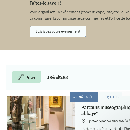
Faîtes-le savoir !
Vous organisez un évènement (concert, expo, loto, etc.) ouv
La commune, la communauté de communes et l'office de touris
Saisissez votre évènement
5 Résultat(s)
Filtre
06
117 DATES
jeu.
AOÛT
Parcours muséographiq
abbaye"
38160 Saint-Antoine-l'A
Partez à la découverte de l'hi