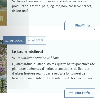
Sablières. Dans une ambiance conviviale retrouvez les
produits de la ferme : pain, légume, noix, conserve, sorbet,
tisane, œuf…
Restauration et buvette sur place
Plus d'infos
06
116 DATES
jeu.
AOÛT
Le jardin médiéval
38160 Saint-Antoine-l'Abbaye
Quatre jardins, quatre histoires, quatre haltes ponctuées de
plantes exubérantes, d'herbes aromatiques, de fleurs et
d'arbres fruitiers réunis par l'eau d'une fontaine et de
bassins, élément inhérent et fondateur de l'essence même
du jardin.
Plus d'infos