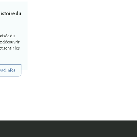
istoire du
roisée du
ez découvrir
t sentir les
us d'infos