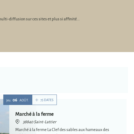
diffusion sur ces sites et plus si affinité...
06
75 DATES
jeu.
AOÛT
Marché à la ferme
38840 Saint-Lattier
Marché à la ferme La Clef des sables aux hameaux des