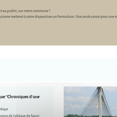
ert au public, sur notre commune ?
me mettent à votre disposition un formulaire. Une seule saisie pour une multi-
ue "Chroniques d'une
bbaye
stoire de l'abbaye de Saint-