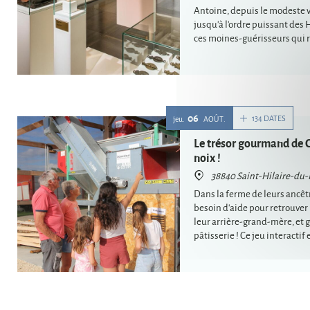
Antoine, depuis le modeste v
jusqu'à l'ordre puissant des 
ces moines-guérisseurs qui r
médiévale.
06
134 DATES
jeu.
AOÛT
Le trésor gourmand de Cl
noix !
38840 Saint-Hilaire-du-
Dans la ferme de leurs ancêtr
besoin d'aide pour retrouver 
leur arrière-grand-mère, et 
pâtisserie ! Ce jeu interacti
une aventure d'1h30