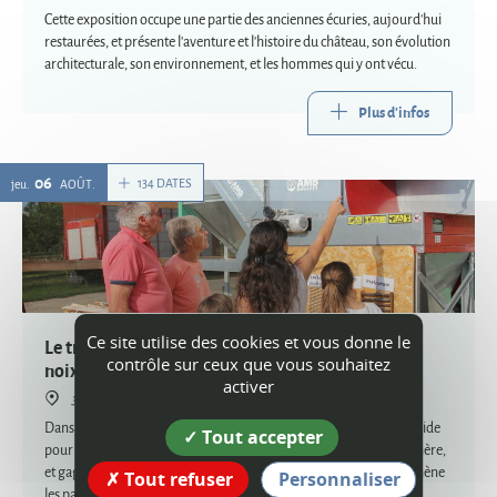
Cette exposition occupe une partie des anciennes écuries, aujourd'hui
restaurées, et présente l'aventure et l'histoire du château, son évolution
architecturale, son environnement, et les hommes qui y ont vécu.
Plus d'infos
06
134 DATES
jeu.
AOÛT
Ce site utilise des cookies et vous donne le
Le trésor gourmand de Clara : un jeu de piste à la
contrôle sur ceux que vous souhaitez
noix !
activer
38840 Saint-Hilaire-du-Rosier
Dans la ferme de leurs ancêtres, Ludovic et Séverine ont besoin d'aide
Tout accepter
pour retrouver le carnet de recettes de Clara, leur arrière-grand-mère,
et gagner un célèbre concours de pâtisserie ! Ce jeu interactif emmène
Tout refuser
Personnaliser
les participants dans une aventure d'1h30