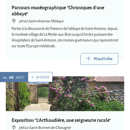
Parcours muséographique "Chroniques d'une
abbaye"
38160 Saint-Antoine-l'Abbaye
Partez à la découverte de l'histoire de l'abbaye de Saint-Antoine, depuis
le modeste village de La Motte-aux-Bois jusqu'à l'ordre puissant des
Hospitaliers de Saint-Antoine, ces moines-guérisseurs qui rayonnèrent
sur toute l'Europe médiévale.
Plus d'infos
06
98 DATES
jeu.
AOÛT
Exposition "L'Arthaudière, une seigneurie rurale"
38840 Saint-Bonnet-de-Chavagne