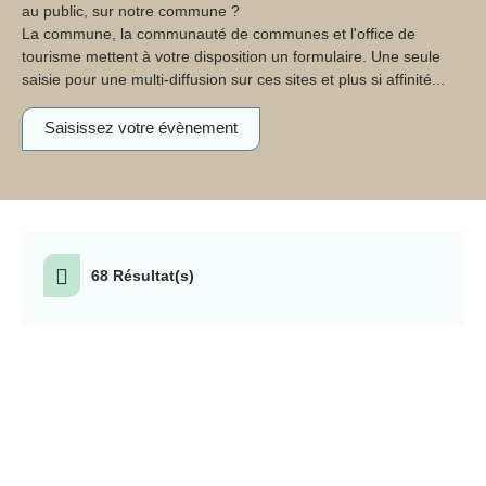
notre commune ?
La commune, la communauté de communes et l'office de tourisme mettent à
votre disposition un formulaire. Une seule saisie pour une multi-diffusion sur
ces sites et plus si affinité...
Saisissez votre évènement
68 Résultat(s)
07
ven.
AOÛT
90 DATES