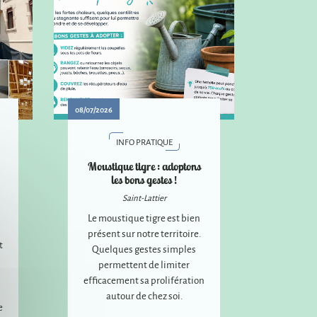
08/07/2026
INFO PRATIQUE
Moustique tigre : adoptons
les bons gestes !
Saint-Lattier
Le moustique tigre est bien
présent sur notre territoire.
t
Quelques gestes simples
permettent de limiter
efficacement sa prolifération
autour de chez soi.
e