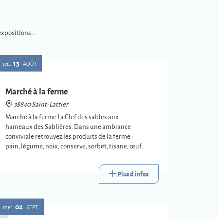
xpositions...
13
jeu.
AOÛT
Marché à la ferme
38840 Saint-Lattier
Marché à la ferme La Clef des sables aux
hameaux des Sablières. Dans une ambiance
conviviale retrouvez les produits de la ferme :
pain, légume, noix, conserve, sorbet, tisane, œuf…
Restauration et buvette sur place
Plus d'infos
02
mer.
SEPT.