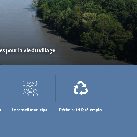
s pour la vie du village.
s
Le conseil municipal
Déchets : tri & ré-emploi