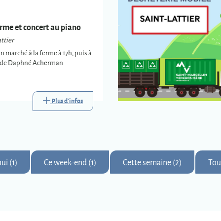
rme et concert au piano
ttier
un marché à la ferme à 17h, puis à
t de Daphné Acherman
Plus d'infos
ui (1)
Ce week-end (1)
Cette semaine (2)
Tou