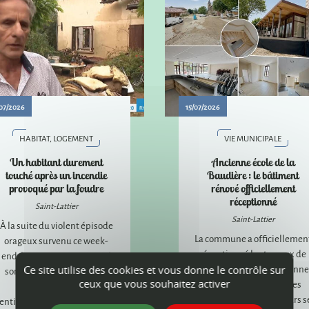
07/2026
15/07/2026
HABITAT, LOGEMENT
VIE MUNICIPALE
Un habitant durement
Ancienne école de la
touché après un incendie
Baudière : le bâtiment
provoqué par la foudre
rénové officiellement
réceptionné
Saint-Lattier
Saint-Lattier
À la suite du violent épisode
La commune a officiellemen
orageux survenu ce week-
réceptionné les travaux de
end, la commune a apporté
réhabilitation de l'ancienne
Ce site utilise des cookies et vous donne le contrôle sur
son soutien à un habitant
ceux que vous souhaitez activer
école de la Baudière. Les
dont la maison a été
aménagements extérieurs s
entièrement détruite par un