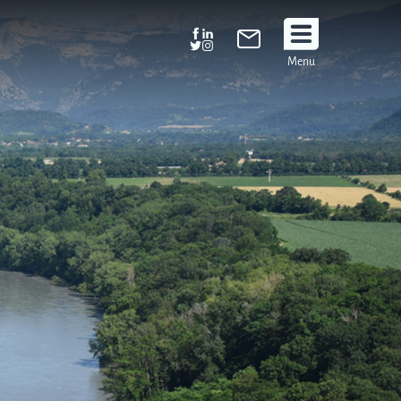
Suivez
Menu
nous
!