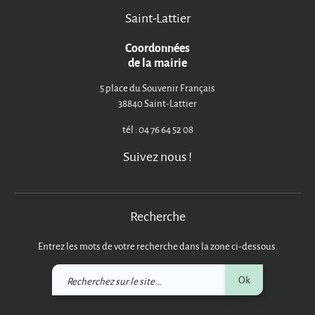
Saint-Lattier
Coordonnées
de la mairie
5 place du Souvenir Français
38840 Saint-Lattier
tél : 04 76 64 52 08
Suivez nous !
Recherche
Entrez les mots de votre recherche dans la zone ci-dessous.
Recherchez
Ok
sur
le