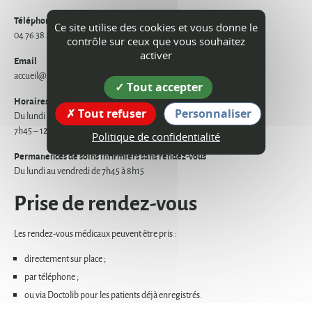
Téléphone
Ce site utilise des cookies et vous donne le
04 76 38 26 35
contrôle sur ceux que vous souhaitez
activer
Email
accueil@sirco38.fr
Tout accepter
Horaires d'ouverture
Tout refuser
Personnaliser
Du lundi au vendredi
7h45 – 12h30 / 13h30 – 15h30
Politique de confidentialité
Permanences de soins infirmiers sans rendez-vous
Du lundi au vendredi de 7h45 à 8h15
Prise de rendez-vous
Les rendez-vous médicaux peuvent être pris :
directement sur place ;
par téléphone ;
ou via Doctolib pour les patients déjà enregistrés.