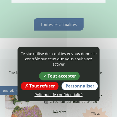
Toutes les actualités
Ce site utilise des cookies et vous donne le
contrôle sur ceux que vous souhaitez
Agenda
activer
Tous les rendez-vous, les animations dans les communes, les concerts,
Tout accepter
événements sportifs, expositions...
Tout refuser
Personnaliser
08
sam.
AOÛT
Politique de confidentialité