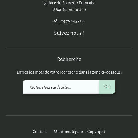
5 place du Souvenir Français
38840 Saint-Lattier
tél : 04 76 64 52 08
Suivez nous !
Recherche
Entrez les mots de votre recherche dans la zone ci-dessous.
Recherchez
Ok
sur
le
site
Contact
Mentions légales - Copyright