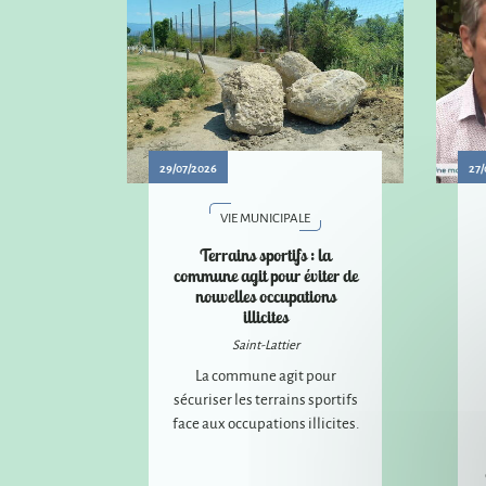
29/07/2026
27/
VIE MUNICIPALE
Terrains sportifs : la
commune agit pour éviter de
nouvelles occupations
illicites
Saint-Lattier
La commune agit pour
sécuriser les terrains sportifs
face aux occupations illicites.