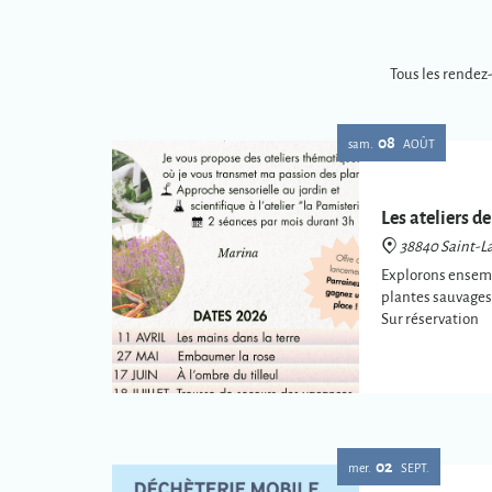
Tous les rendez
08
sam.
AOÛT
Les ateliers de
38840 Saint-La
Explorons ensembl
plantes sauvages 
Sur réservation
02
mer.
SEPT.