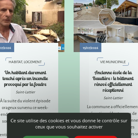
07/2026
15/07/2026
HABITAT, LOGEMENT
VIE MUNICIPALE
Un habitant durement
Ancienne école de la
touché après un incendie
Baudière : le bâtiment
provoqué par la foudre
rénové officiellement
réceptionné
Saint-Lattier
Saint-Lattier
À la suite du violent épisode
La commune a officiellemen
orageux survenu ce week-
réceptionné les travaux de
end, la commune a apporté
réhabilitation de l'ancienne
Ce site utilise des cookies et vous donne le contrôle sur
son soutien à un habitant
ceux que vous souhaitez activer
école de la Baudière. Les
dont la maison a été
aménagements extérieurs s
entièrement détruite par un