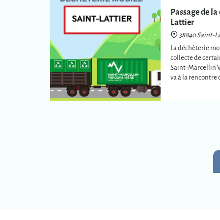
Passage de la 
Lattier
38840 Saint-La
La déchèterie mob
collecte de certa
Saint-Marcellin 
va à la rencontr
plus éloignées de
intercommunale