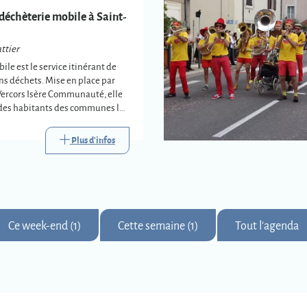
déchèterie mobile à Saint-
ttier
ile est le service itinérant de
ins déchets. Mise en place par
Vercors Isère Communauté, elle
e des habitants des communes les
s trois déchèteries
s.
Plus d'infos
Ce week-end (1)
Cette semaine (1)
Tout l'agenda