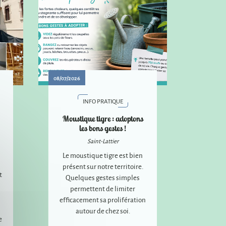
08/07/2026
INFO PRATIQUE
Moustique tigre : adoptons
les bons gestes !
Saint-Lattier
Le moustique tigre est bien
présent sur notre territoire.
t
Quelques gestes simples
permettent de limiter
efficacement sa prolifération
autour de chez soi.
e