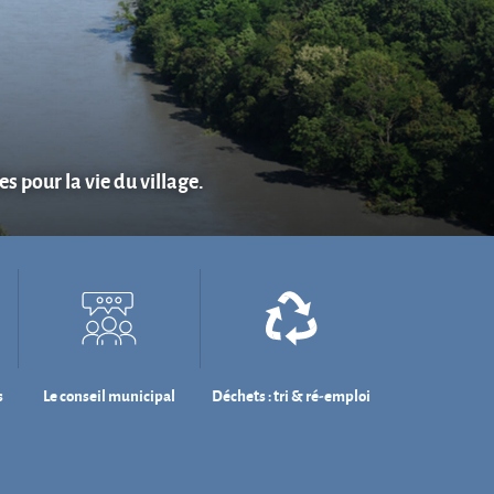
s pour la vie du village.
s
Le conseil municipal
Déchets : tri & ré-emploi