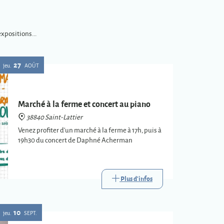
xpositions...
27
jeu.
AOÛT
Marché à la ferme et concert au piano
38840 Saint-Lattier
Venez profiter d'un marché à la ferme à 17h, puis à
19h30 du concert de Daphné Acherman
Plus d'infos
10
jeu.
SEPT.