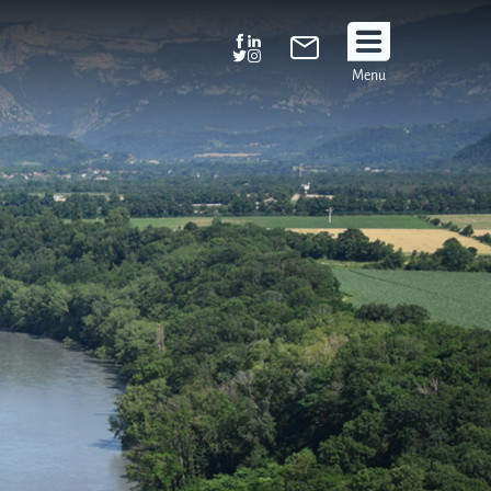
Suivez
Menu
nous
!