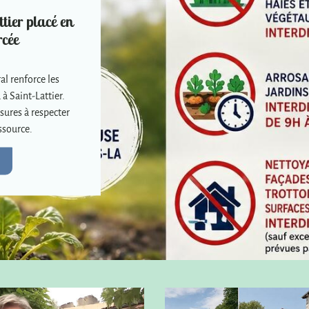
tier placé en
rcée
al renforce les
 à Saint-Lattier.
sures à respecter
ssource.