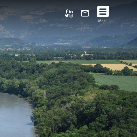
Suivez
Menu
nous
!