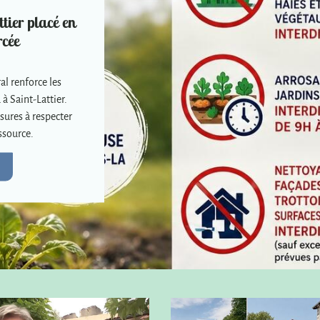
tier placé en
rcée
al renforce les
 à Saint-Lattier.
sures à respecter
ssource.