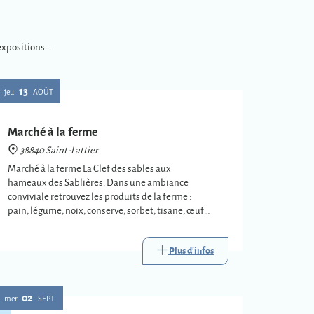
xpositions...
13
jeu.
AOÛT
Marché à la ferme
38840 Saint-Lattier
Marché à la ferme La Clef des sables aux
hameaux des Sablières. Dans une ambiance
conviviale retrouvez les produits de la ferme :
pain, légume, noix, conserve, sorbet, tisane, œuf…
Restauration et buvette sur place
Plus d'infos
02
mer.
SEPT.