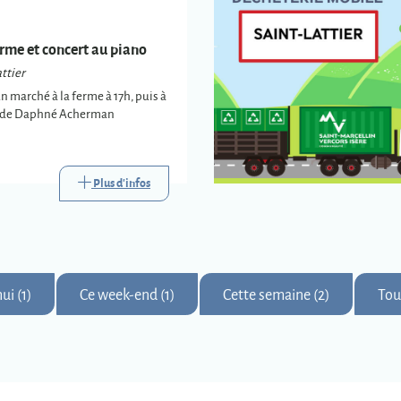
rme et concert au piano
ttier
un marché à la ferme à 17h, puis à
t de Daphné Acherman
Plus d'infos
ui (1)
Ce week-end (1)
Cette semaine (2)
Tou