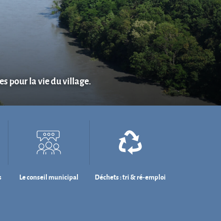
s pour la vie du village.
s
Le conseil municipal
Déchets : tri & ré-emploi