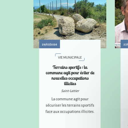
29/07/2026
27/
VIE MUNICIPALE
Terrains sportifs : la
commune agit pour éviter de
nouvelles occupations
illicites
Saint-Lattier
La commune agit pour
sécuriser les terrains sportifs
face aux occupations illicites.