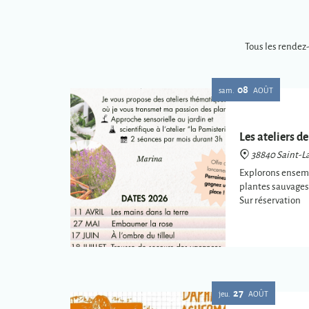
Tous les rendez
08
sam.
AOÛT
Les ateliers de
38840 Saint-La
Explorons ensembl
plantes sauvages 
Sur réservation
27
jeu.
AOÛT