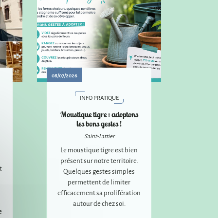
08/07/2026
INFO PRATIQUE
Moustique tigre : adoptons
les bons gestes !
Saint-Lattier
Le moustique tigre est bien
présent sur notre territoire.
t
Quelques gestes simples
permettent de limiter
efficacement sa prolifération
autour de chez soi.
e