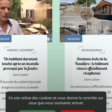
07/2026
15/07/2026
HABITAT, LOGEMENT
VIE MUNICIPALE
Un habitant durement
Ancienne école de la
touché après un incendie
Baudière : le bâtiment
provoqué par la foudre
rénové officiellement
réceptionné
Saint-Lattier
Saint-Lattier
À la suite du violent épisode
La commune a officiellemen
orageux survenu ce week-
réceptionné les travaux de
end, la commune a apporté
réhabilitation de l'ancienne
Ce site utilise des cookies et vous donne le contrôle sur
son soutien à un habitant
ceux que vous souhaitez activer
école de la Baudière. Les
dont la maison a été
aménagements extérieurs s
entièrement détruite par un