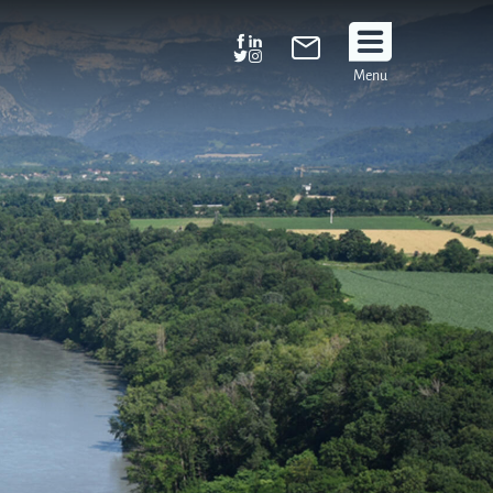
Suivez
Menu
nous
!