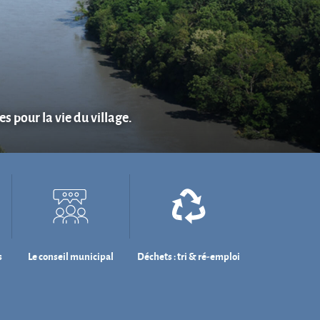
s pour la vie du village.
s
Le conseil municipal
Déchets : tri & ré-emploi