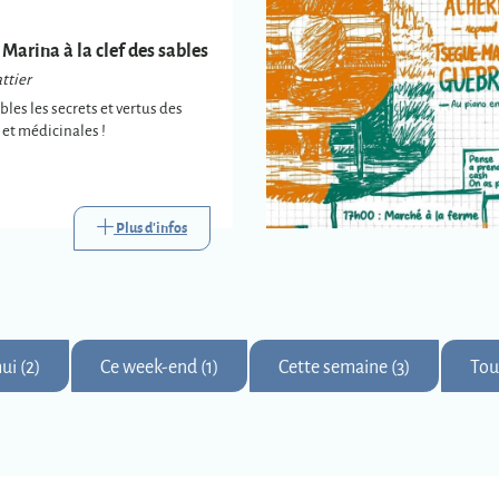
 Marina à la clef des sables
ttier
es les secrets et vertus des
et médicinales !
Plus d'infos
ui (2)
Ce week-end (1)
Cette semaine (3)
Tou