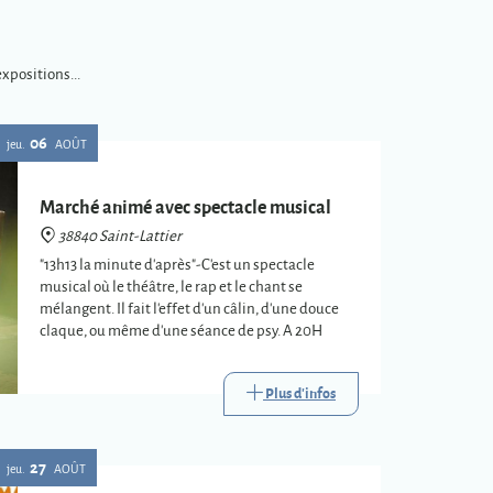
xpositions...
06
jeu.
AOÛT
Marché animé avec spectacle musical
38840 Saint-Lattier
"13h13 la minute d'après"-C'est un spectacle
musical où le théâtre, le rap et le chant se
mélangent. Il fait l'effet d'un câlin, d'une douce
claque, ou même d'une séance de psy. A 20H
Plus d'infos
27
jeu.
AOÛT