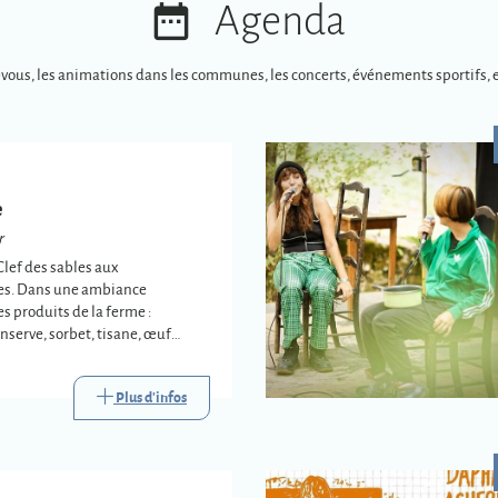
Agenda
-vous, les animations dans les communes, les concerts, événements sportifs, e
e
r
Clef des sables aux
es. Dans une ambiance
es produits de la ferme :
onserve, sorbet, tisane, œuf…
te sur place
Plus d'infos