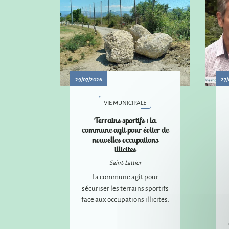
29/07/2026
27/
VIE MUNICIPALE
Terrains sportifs : la
commune agit pour éviter de
nouvelles occupations
illicites
Saint-Lattier
La commune agit pour
sécuriser les terrains sportifs
face aux occupations illicites.