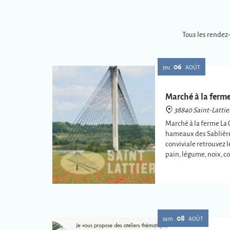
Tous les rendez
06
jeu.
AOÛT
Marché à la ferm
38840 Saint-Lattie
Marché à la ferme La 
hameaux des Sablièr
conviviale retrouvez l
pain, légume, noix, c
Restauration et buvet
08
sam.
AOÛT