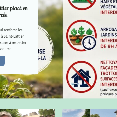
tier placé en
rcée
al renforce les
 à Saint-Lattier.
sures à respecter
ssource.