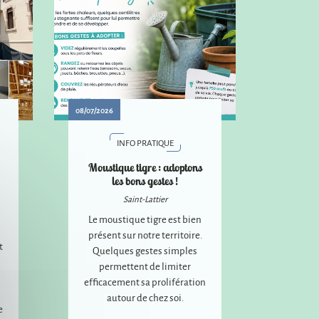
08/07/2026
INFO PRATIQUE
Moustique tigre : adoptons
les bons gestes !
Saint-Lattier
Le moustique tigre est bien
présent sur notre territoire.
t
Quelques gestes simples
permettent de limiter
efficacement sa prolifération
autour de chez soi.
e