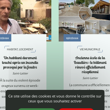
07/2026
15/07/2026
HABITAT, LOGEMENT
VIE MUNICIPALE
Un habitant durement
Ancienne école de la
touché après un incendie
Baudière : le bâtiment
provoqué par la foudre
rénové officiellement
réceptionné
Saint-Lattier
Saint-Lattier
À la suite du violent épisode
La commune a officiellemen
orageux survenu ce week-
réceptionné les travaux de
end, la commune a apporté
réhabilitation de l'ancienne
Ce site utilise des cookies et vous donne le contrôle sur
son soutien à un habitant
ceux que vous souhaitez activer
école de la Baudière. Les
dont la maison a été
aménagements extérieurs s
entièrement détruite par un