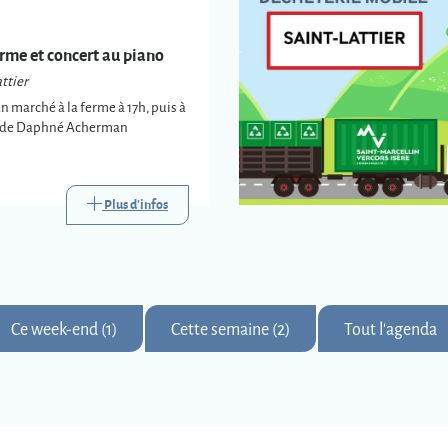
rme et concert au piano
ttier
un marché à la ferme à 17h, puis à
t de Daphné Acherman
Plus d'infos
Ce week-end (1)
Cette semaine (2)
Tout l'agenda