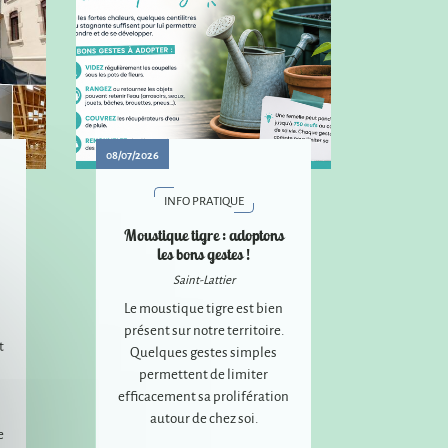
08/07/2026
INFO PRATIQUE
Moustique tigre : adoptons
les bons gestes !
Saint-Lattier
Le moustique tigre est bien
présent sur notre territoire.
t
Quelques gestes simples
permettent de limiter
efficacement sa prolifération
autour de chez soi.
e