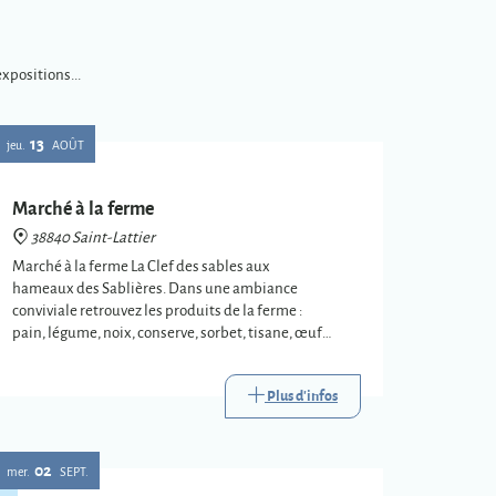
xpositions...
13
jeu.
AOÛT
Marché à la ferme
38840 Saint-Lattier
Marché à la ferme La Clef des sables aux
hameaux des Sablières. Dans une ambiance
conviviale retrouvez les produits de la ferme :
pain, légume, noix, conserve, sorbet, tisane, œuf…
Restauration et buvette sur place
Plus d'infos
02
mer.
SEPT.