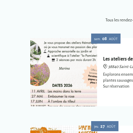
Tous les rendez
08
sam.
AOÛT
Les ateliers de
38840 Saint-La
Explorons ensembl
plantes sauvages 
Sur réservation
27
jeu.
AOÛT