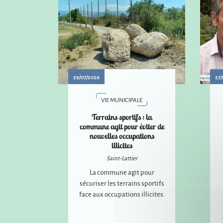
29/07/2026
27/
VIE MUNICIPALE
Terrains sportifs : la
commune agit pour éviter de
nouvelles occupations
illicites
Saint-Lattier
La commune agit pour
sécuriser les terrains sportifs
face aux occupations illicites.