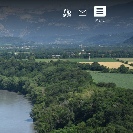
Suivez
Menu
nous
!