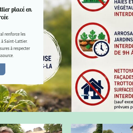
tier placé en
rcée
al renforce les
 à Saint-Lattier.
sures à respecter
ssource.