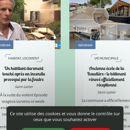
07/2026
15/07/2026
HABITAT, LOGEMENT
VIE MUNICIPALE
Un habitant durement
Ancienne école de la
touché après un incendie
Baudière : le bâtiment
provoqué par la foudre
rénové officiellement
réceptionné
Saint-Lattier
Saint-Lattier
À la suite du violent épisode
La commune a officiellemen
orageux survenu ce week-
réceptionné les travaux de
end, la commune a apporté
réhabilitation de l'ancienne
Ce site utilise des cookies et vous donne le contrôle sur
son soutien à un habitant
ceux que vous souhaitez activer
école de la Baudière. Les
dont la maison a été
aménagements extérieurs s
entièrement détruite par un