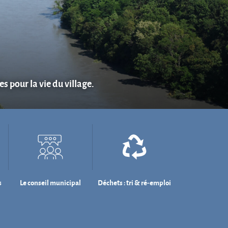
s pour la vie du village.
s
Le conseil municipal
Déchets : tri & ré-emploi