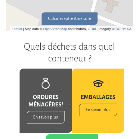
Calculer votre itinéraire
Leaflet
| Map data ©
OpenStreetMap
contributors,
ODbL
, Imagery ©
CC-BY-SA
Quels déchets dans quel
conteneur ?
ORDURES
EMBALLAGES
MÉNAGÈRES!
En savoir plus
En savoir plus