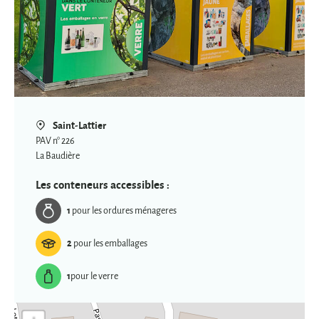
Saint-Lattier
PAV n° 226
La Baudière
Les conteneurs accessibles :
1
pour les ordures ménageres
2
pour les emballages
1
pour le verre