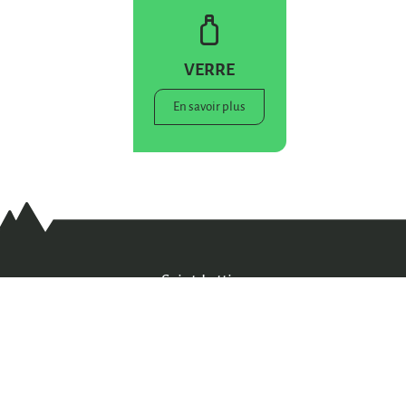
VERRE
En savoir plus
Saint-Lattier
Coordonnées
de la mairie
5 place du Souvenir Français
38840 Saint-Lattier